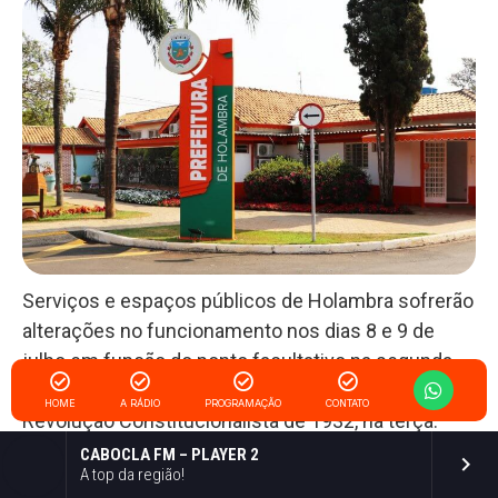
Serviços e espaços públicos de Holambra sofrerão
alterações no funcionamento nos dias 8 e 9 de
julho em função do ponto facultativo na segunda-
feira e do feriado estadual, que relembra a
HOME
A RÁDIO
PROGRAMAÇÃO
CONTATO
Revolução Constitucionalista de 1932, na terça.
CABOCLA FM – PLAYER 2
play_arrow
keyboard_arrow_right
O Paço Municipal, o Espaço do Empreendedor, a
A top da região!