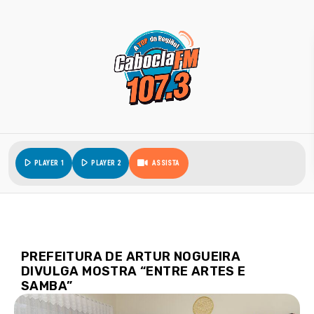
play_arrow
play_arrow
PLAYER 1
PLAYER 2
ASSISTA
PREFEITURA DE ARTUR NOGUEIRA
DIVULGA MOSTRA “ENTRE ARTES E
SAMBA”