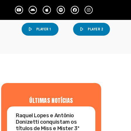
play_arrow
play_arrow
PLAYER 1
PLAYER 2
ÚLTIMAS NOTÍCIAS
Raquel Lopes e Antônio
Donizetti conquistam os
títulos de Miss e Mister 3ª