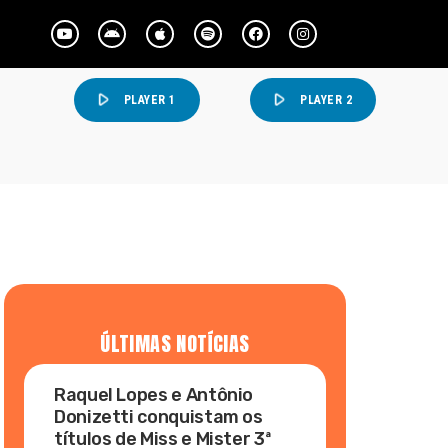
play_arrow
play_arrow
PLAYER 1
PLAYER 2
ÚLTIMAS NOTÍCIAS
Raquel Lopes e Antônio
Donizetti conquistam os
títulos de Miss e Mister 3ª