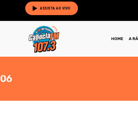
ASSISTA AO VIVO
HOME
A R
06