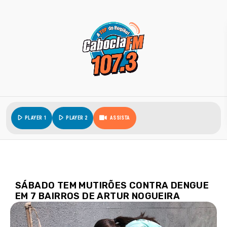
play_arrow
play_arrow
PLAYER 1
PLAYER 2
ASSISTA
SÁBADO TEM MUTIRÕES CONTRA DENGUE
EM 7 BAIRROS DE ARTUR NOGUEIRA