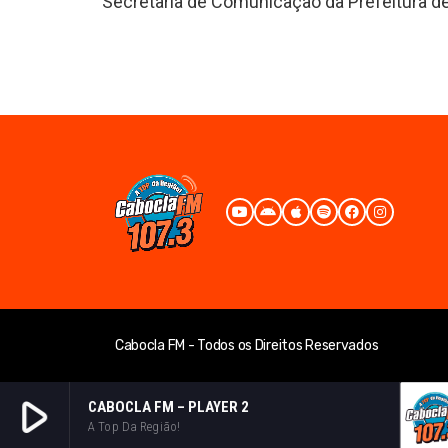
Secretaria de Comunicação da Prefeitura de
Cabocla FM - Todos os Direitos Reservados
play_arrow
CABOCLA FM – PLAYER 2
A Top Da Região!