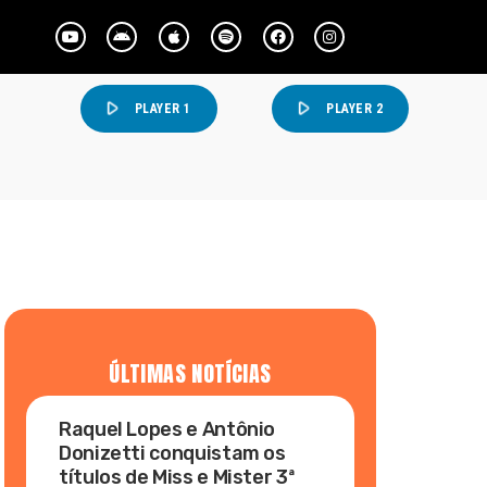
play_arrow
play_arrow
PLAYER 1
PLAYER 2
ÚLTIMAS NOTÍCIAS
Raquel Lopes e Antônio
Donizetti conquistam os
títulos de Miss e Mister 3ª