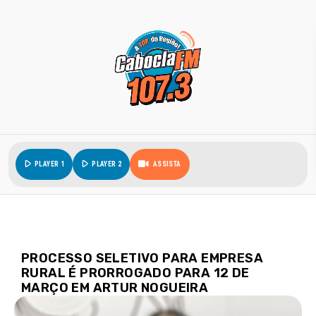
play_arrow
play_arrow
PLAYER 1
PLAYER 2
ASSISTA
PROCESSO SELETIVO PARA EMPRESA
RURAL É PRORROGADO PARA 12 DE
MARÇO EM ARTUR NOGUEIRA