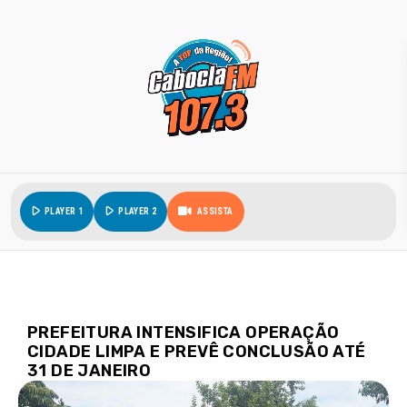
play_arrow
play_arrow
PLAYER 1
PLAYER 2
ASSISTA
PREFEITURA INTENSIFICA OPERAÇÃO
CIDADE LIMPA E PREVÊ CONCLUSÃO ATÉ
31 DE JANEIRO