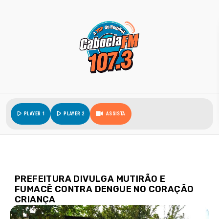
play_arrow
play_arrow
PLAYER 1
PLAYER 2
ASSISTA
PREFEITURA DIVULGA MUTIRÃO E
FUMACÊ CONTRA DENGUE NO CORAÇÃO
CRIANÇA