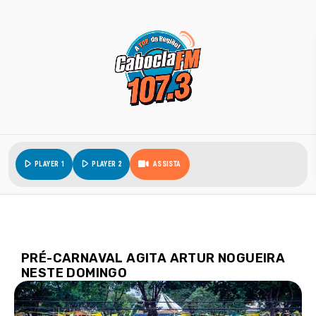
play_arrow
play_arrow
PLAYER 1
PLAYER 2
ASSISTA
PRÉ-CARNAVAL AGITA ARTUR NOGUEIRA
NESTE DOMINGO