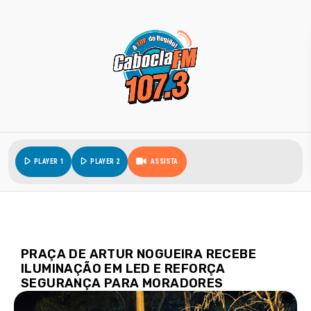
play_arrow
play_arrow
PLAYER 1
PLAYER 2
ASSISTA
PRAÇA DE ARTUR NOGUEIRA RECEBE
ILUMINAÇÃO EM LED E REFORÇA
SEGURANÇA PARA MORADORES