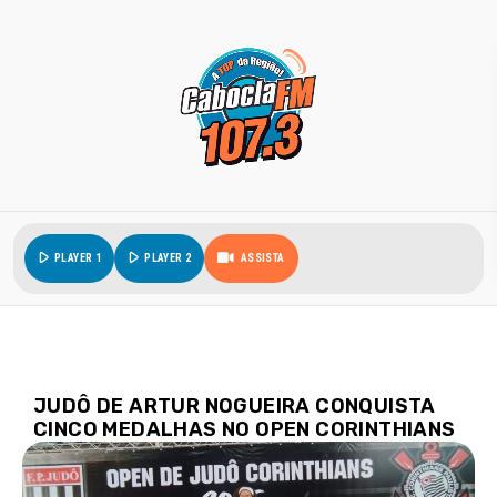
play_arrow
play_arrow
PLAYER 1
PLAYER 2
ASSISTA
JUDÔ DE ARTUR NOGUEIRA CONQUISTA
CINCO MEDALHAS NO OPEN CORINTHIANS