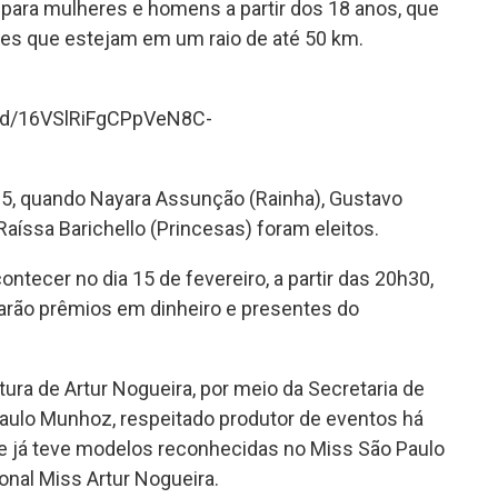
do para mulheres e homens a partir dos 18 anos, que
es que estejam em um raio de até 50 km.
s/d/16VSlRiFgCPpVeN8C-
25, quando Nayara Assunção (Rainha), Gustavo
Raíssa Barichello (Princesas) foram eleitos.
ntecer no dia 15 de fevereiro, a partir das 20h30,
harão prêmios em dinheiro e presentes do
tura de Artur Nogueira, por meio da Secretaria de
aulo Munhoz, respeitado produtor de eventos há
ue já teve modelos reconhecidas no Miss São Paulo
cional Miss Artur Nogueira.