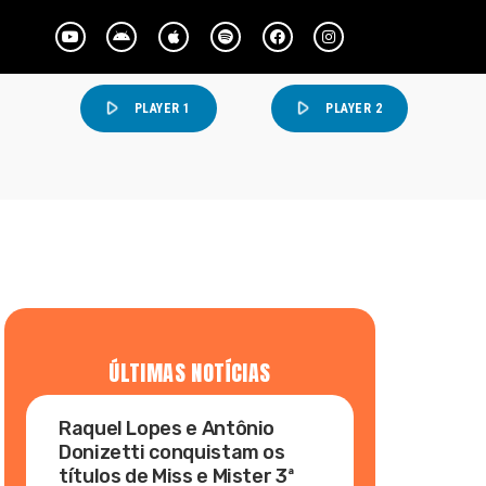
play_arrow
play_arrow
PLAYER 1
PLAYER 2
ÚLTIMAS NOTÍCIAS
Raquel Lopes e Antônio
Donizetti conquistam os
títulos de Miss e Mister 3ª