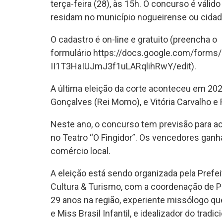
terça-feira (28), às 15h. O concurso é váli
residam no município nogueirense ou cidad
O cadastro é on-line e gratuito (preencha o
formulário https://docs.google.com/form
II1T3HaIUJmJ3f1uLARqlihRwY/edit).
A última eleição da corte aconteceu em 20
Gonçalves (Rei Momo), e Vitória Carvalho e 
Neste ano, o concurso tem previsão para aco
no Teatro “O Fingidor”. Os vencedores gan
comércio local.
A eleição está sendo organizada pela Prefei
Cultura & Turismo, com a coordenação de P
29 anos na região, experiente missólogo q
e Miss Brasil Infantil, e idealizador do tradi