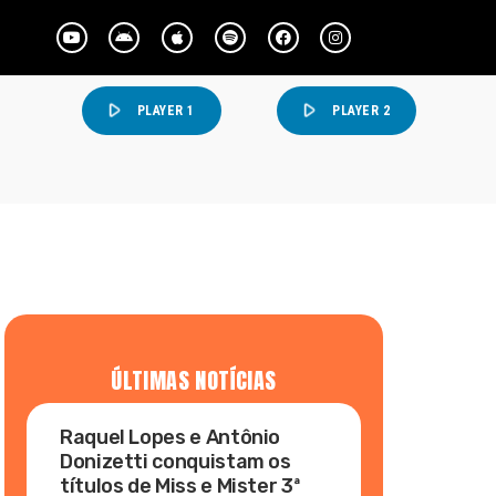
play_arrow
play_arrow
PLAYER 1
PLAYER 2
ÚLTIMAS NOTÍCIAS
Raquel Lopes e Antônio
Donizetti conquistam os
títulos de Miss e Mister 3ª