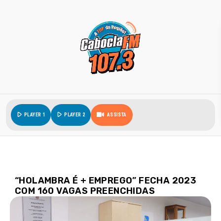
play_arrow
play_arrow
PLAYER 1
PLAYER 2
ASSISTA
“HOLAMBRA É + EMPREGO” FECHA 2023
COM 160 VAGAS PREENCHIDAS