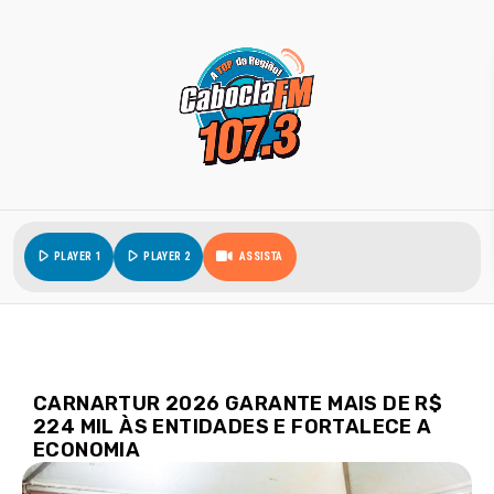
play_arrow
play_arrow
PLAYER 1
PLAYER 2
ASSISTA
CARNARTUR 2026 GARANTE MAIS DE R$
224 MIL ÀS ENTIDADES E FORTALECE A
ECONOMIA