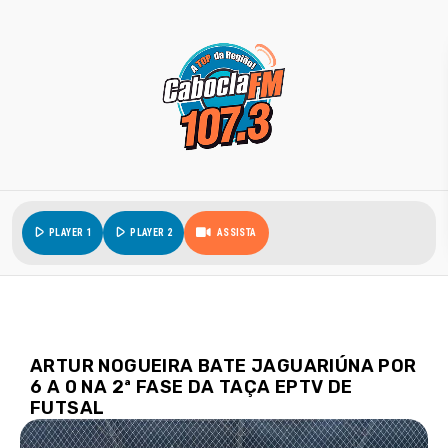
play_arrow
play_arrow
PLAYER 1
PLAYER 2
ASSISTA
ARTUR NOGUEIRA BATE JAGUARIÚNA POR
6 A 0 NA 2ª FASE DA TAÇA EPTV DE
FUTSAL