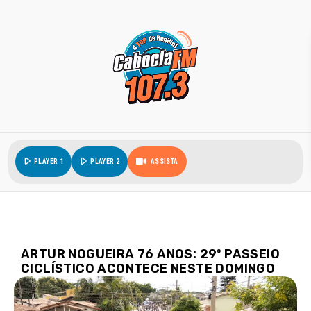
play_arrow
play_arrow
PLAYER 1
PLAYER 2
ASSISTA
ARTUR NOGUEIRA 76 ANOS: 29º PASSEIO
CICLÍSTICO ACONTECE NESTE DOMINGO