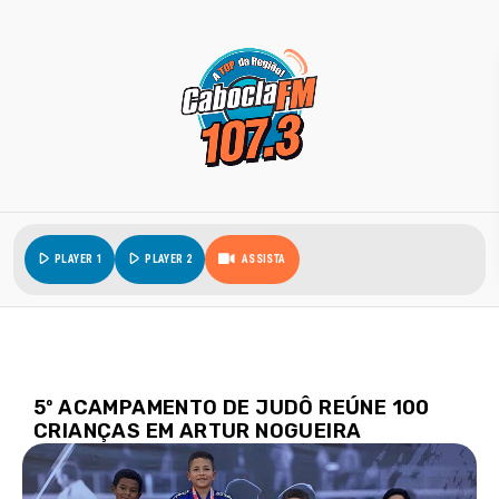
play_arrow
play_arrow
PLAYER 1
PLAYER 2
ASSISTA
5º ACAMPAMENTO DE JUDÔ REÚNE 100
CRIANÇAS EM ARTUR NOGUEIRA